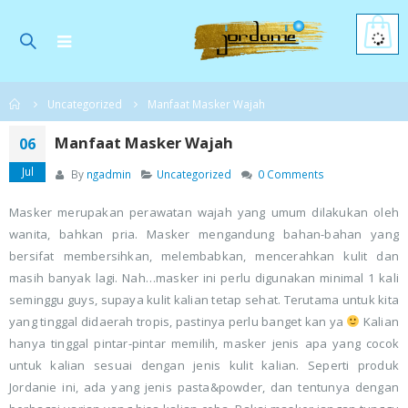
Home
Uncategorized
Manfaat Masker Wajah
Manfaat Masker Wajah
06
Jul
By
ngadmin
Uncategorized
0 Comments
Masker merupakan perawatan wajah yang umum dilakukan oleh
wanita, bahkan pria. Masker mengandung bahan-bahan yang
bersifat membersihkan, melembabkan, mencerahkan kulit dan
masih banyak lagi. Nah…masker ini perlu digunakan minimal 1 kali
seminggu guys, supaya kulit kalian tetap sehat. Terutama untuk kita
yang tinggal didaerah tropis, pastinya perlu banget kan ya
Kalian
hanya tinggal pintar-pintar memilih, masker jenis apa yang cocok
untuk kalian sesuai dengan jenis kulit kalian. Seperti produk
Jordanie ini, ada yang jenis pasta&powder, dan tentunya dengan